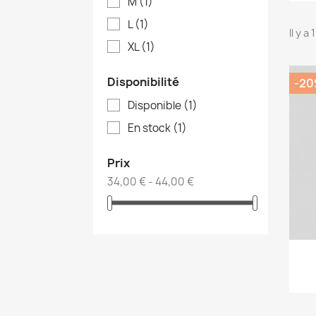
M
(1)
L
(1)
Il y a
XL
(1)
Disponibilité
-2
Disponible
(1)
En stock
(1)
C
Prix
Nom d
34,00 € - 44,00 €