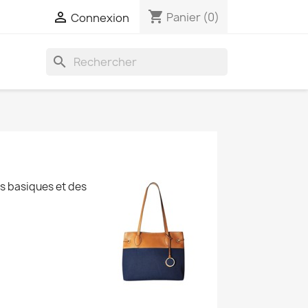
shopping_cart

Panier
(0)
Connexion
search
es basiques et des