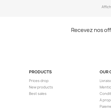
Affich
Recevez nos off
PRODUCTS
OUR 
Prices drop
Livrai
New products
Mentio
Best sales
Condit
A pro
Paieme