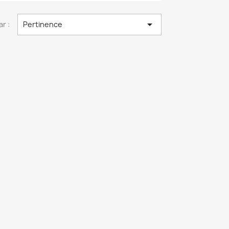

ar :
Pertinence
×